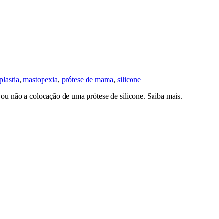
lastia
,
mastopexia
,
prótese de mama
,
silicone
ou não a colocação de uma prótese de silicone. Saiba mais.