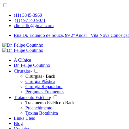
(11) 3845-3960
(11) 97140-9071
clinicaflc@gmail.com
Rua Dr. Eduardo de Souza, 99 2º Andar - Vila Nova Conceição
A Clínica
Dr. Felipe Coutinho
Cirurgias
›
Cirurgias
‹ Back
Cirurgia Plástica
Cirurgia Reparadora
Perguntas Frequentes
Tratamento Estético
›
Tratamento Estético
‹ Back
Preenchimento
Toxina Botulínica
Links Úteis
Blog
Contatos