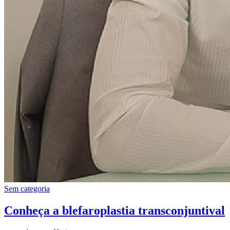
Sem categoria
Conheça a blefaroplastia transconjuntival