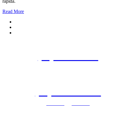
rápida.
Read More
Agende uma consulta
(11) 3845-3960
(11) 97140-9071
clinicaflc@gmail.com
São Paulo - SP | Vila Nova Conceição
Rua Dr. Eduardo de Souza, 99 | 2º Andar
Horário de funcionamento: Segunda à Sexta-feira das 8h às 20h