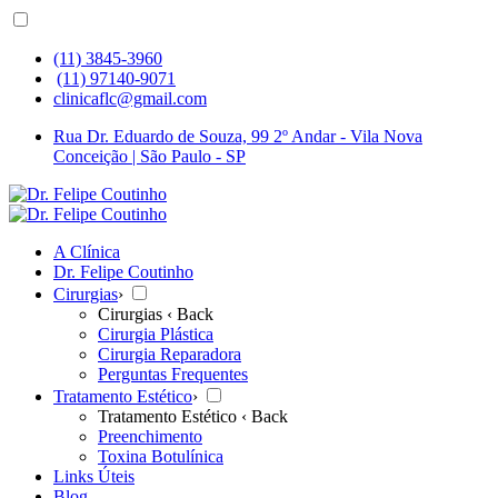
(11) 3845-3960
(11) 97140-9071
clinicaflc@gmail.com
Rua Dr. Eduardo de Souza, 99 2º Andar - Vila Nova
Conceição | São Paulo - SP
A Clínica
Dr. Felipe Coutinho
Cirurgias
›
Cirurgias
‹ Back
Cirurgia Plástica
Cirurgia Reparadora
Perguntas Frequentes
Tratamento Estético
›
Tratamento Estético
‹ Back
Preenchimento
Toxina Botulínica
Links Úteis
Blog