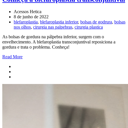
Acessos Hetica
8 de junho de 2022
blefaroplastia
,
blefaroplastia inferior
,
bolsas de godrura
,
bolsas
nos olhos
,
cirurgia nas palpebras
,
cirurgia plastica
As bolsas de gordura na pálpebra inferior, surgem com o
envelhecimento. A blefaroplastia transconjuntival reposiciona a
gordura e trata o problema. Conheça!
Read More