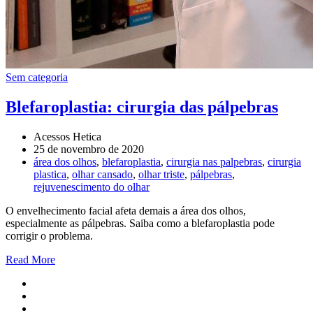
Sem categoria
Blefaroplastia: cirurgia das pálpebras
Acessos Hetica
25 de novembro de 2020
área dos olhos
,
blefaroplastia
,
cirurgia nas palpebras
,
cirurgia
plastica
,
olhar cansado
,
olhar triste
,
pálpebras
,
rejuvenescimento do olhar
O envelhecimento facial afeta demais a área dos olhos,
especialmente as pálpebras. Saiba como a blefaroplastia pode
corrigir o problema.
Read More