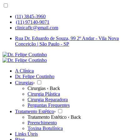
(11) 3845-3960
(11) 97140-9071
clinicaflc@gmail.com
Rua Dr. Eduardo de Souza, 99 2º Andar - Vila Nova
Conceição | São Paulo - SP
A Clínica
Dr. Felipe Coutinho
Cirurgias
›
Cirurgias
‹ Back
Cirurgia Plástica
Cirurgia Reparadora
Perguntas Frequentes
Tratamento Estético
›
Tratamento Estético
‹ Back
Preenchimento
Toxina Botulínica
Links Úteis
Blog