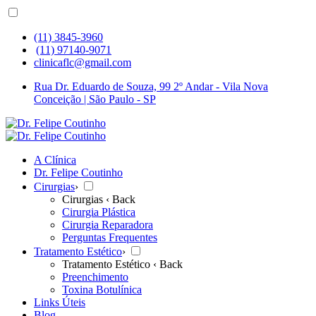
(11) 3845-3960
(11) 97140-9071
clinicaflc@gmail.com
Rua Dr. Eduardo de Souza, 99 2º Andar - Vila Nova
Conceição | São Paulo - SP
A Clínica
Dr. Felipe Coutinho
Cirurgias
›
Cirurgias
‹ Back
Cirurgia Plástica
Cirurgia Reparadora
Perguntas Frequentes
Tratamento Estético
›
Tratamento Estético
‹ Back
Preenchimento
Toxina Botulínica
Links Úteis
Blog