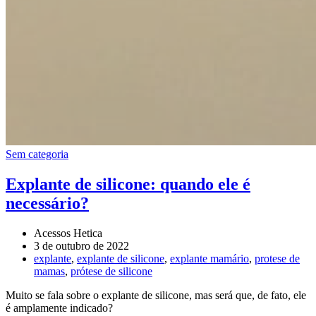
Sem categoria
Explante de silicone: quando ele é
necessário?
Acessos Hetica
3 de outubro de 2022
explante
,
explante de silicone
,
explante mamário
,
protese de
mamas
,
prótese de silicone
Muito se fala sobre o explante de silicone, mas será que, de fato, ele
é amplamente indicado?