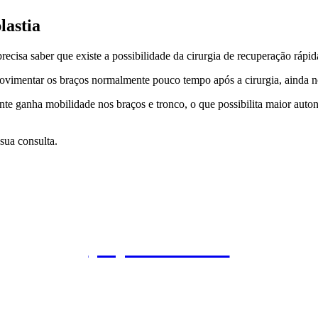
lastia
ecisa saber que existe a possibilidade da cirurgia de recuperação rápid
movimentar os braços normalmente pouco tempo após a cirurgia, ainda no 
nte ganha mobilidade nos braços e tronco, o que possibilita maior auto
sua consulta.
Agende uma consulta
(11) 3845-3960