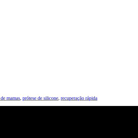
e de mamas
,
prótese de silicone
,
recuperação rápida