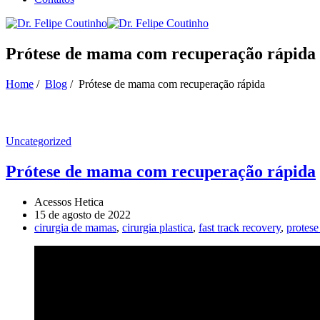
Prótese de mama com recuperação rápida
Home
/
Blog
/
Prótese de mama com recuperação rápida
Uncategorized
Prótese de mama com recuperação rápida
Acessos Hetica
15 de agosto de 2022
cirurgia de mamas
,
cirurgia plastica
,
fast track recovery
,
protes