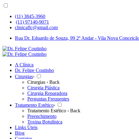
(11) 3845-3960
(11) 97140-9071
clinicaflc@gmail.com
Rua Dr. Eduardo de Souza, 99 2º Andar - Vila Nova Conceição
A Clínica
Dr. Felipe Coutinho
Cirurgias
›
Cirurgias
‹ Back
Cirurgia Plástica
Cirurgia Reparadora
Perguntas Frequentes
Tratamento Estético
›
Tratamento Estético
‹ Back
Preenchimento
Toxina Botulínica
Links Úteis
Blog
Contatos