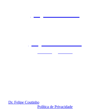
Agende uma consulta
(11) 3845-3960
(11) 97140-9071
clinicaflc@gmail.com
São Paulo - SP | Vila Nova Conceição
Rua Dr. Eduardo de Souza, 99 | 2º Andar
Horário de funcionamento: Segunda à Sexta-feira das 8h às 20h
Redes Sociais
Dr. Felipe Coutinho
@ 2020. Todos os Direitos Reservados.
Política de Privacidade