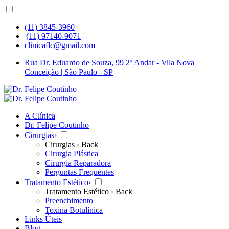
(11) 3845-3960
(11) 97140-9071
clinicaflc@gmail.com
Rua Dr. Eduardo de Souza, 99 2º Andar - Vila Nova
Conceição | São Paulo - SP
A Clínica
Dr. Felipe Coutinho
Cirurgias
›
Cirurgias
‹ Back
Cirurgia Plástica
Cirurgia Reparadora
Perguntas Frequentes
Tratamento Estético
›
Tratamento Estético
‹ Back
Preenchimento
Toxina Botulínica
Links Úteis
Blog