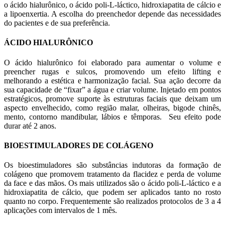
o ácido hialurônico, o ácido poli-L-láctico, hidroxiapatita de cálcio e
a lipoenxertia. A escolha do preenchedor depende das necessidades
do pacientes e de sua preferência.
ÁCIDO HIALURÔNICO
O ácido hialurônico foi elaborado para aumentar o volume e
preencher rugas e sulcos, promovendo um efeito lifting e
melhorando a estética e harmonização facial. Sua ação decorre da
sua capacidade de “fixar” a água e criar volume. Injetado em pontos
estratégicos, promove suporte às estruturas faciais que deixam um
aspecto envelhecido, como região malar, olheiras, bigode chinês,
mento, contorno mandibular, lábios e têmporas. Seu efeito pode
durar até 2 anos.
BIOESTIMULADORES DE COLÁGENO
Os bioestimuladores são substâncias indutoras da formação de
colágeno que promovem tratamento da flacidez e perda de volume
da face e das mãos. Os mais utilizados são o ácido poli-L-láctico e a
hidroxiapatita de cálcio, que podem ser aplicados tanto no rosto
quanto no corpo. Frequentemente são realizados protocolos de 3 a 4
aplicações com intervalos de 1 mês.