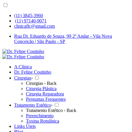
(11) 3845-3960
(11) 97140-9071
clinicaflc@gmail.com
Rua Dr. Eduardo de Souza, 99 2º Andar - Vila Nova
Conceição | São Paulo - SP
A Clínica
Dr. Felipe Coutinho
Cirurgias
›
Cirurgias
‹ Back
Cirurgia Plástica
Cirurgia Reparadora
Perguntas Frequentes
Tratamento Estético
›
Tratamento Estético
‹ Back
Preenchimento
Toxina Botulínica
Links Úteis
Blog