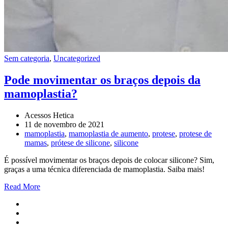
Sem categoria
,
Uncategorized
Pode movimentar os braços depois da
mamoplastia?
Acessos Hetica
11 de novembro de 2021
mamoplastia
,
mamoplastia de aumento
,
protese
,
protese de
mamas
,
prótese de silicone
,
silicone
É possível movimentar os braços depois de colocar silicone? Sim,
graças a uma técnica diferenciada de mamoplastia. Saiba mais!
Read More