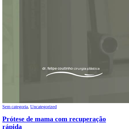
Sem categoria
,
Uncategorized
Prótese de mama com recuperação
rápida