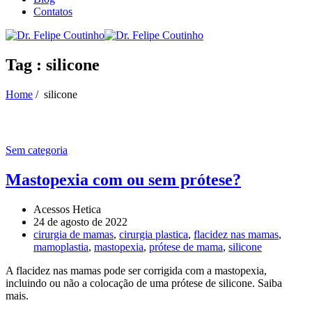
Contatos
Tag : silicone
Home
/
silicone
Sem categoria
Mastopexia com ou sem prótese?
Acessos Hetica
24 de agosto de 2022
cirurgia de mamas
,
cirurgia plastica
,
flacidez nas mamas
,
mamoplastia
,
mastopexia
,
prótese de mama
,
silicone
A flacidez nas mamas pode ser corrigida com a mastopexia,
incluindo ou não a colocação de uma prótese de silicone. Saiba
mais.