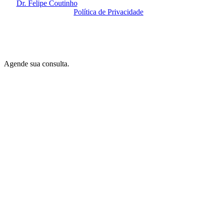
Dr. Felipe Coutinho
@ 2020. Todos os Direitos Reservados.
Política de Privacidade
By
Amidia
.
Agende sua consulta.