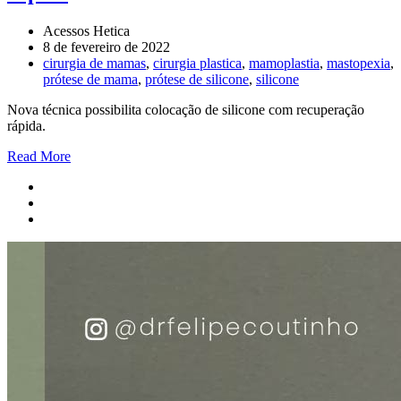
Acessos Hetica
8 de fevereiro de 2022
cirurgia de mamas
,
cirurgia plastica
,
mamoplastia
,
mastopexia
,
prótese de mama
,
prótese de silicone
,
silicone
Nova técnica possibilita colocação de silicone com recuperação
rápida.
Read More