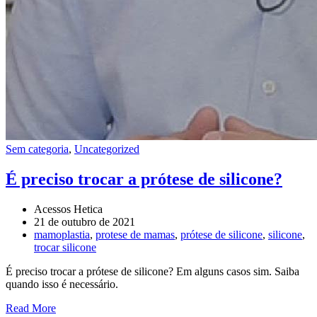
Sem categoria
,
Uncategorized
É preciso trocar a prótese de silicone?
Acessos Hetica
21 de outubro de 2021
mamoplastia
,
protese de mamas
,
prótese de silicone
,
silicone
,
trocar silicone
É preciso trocar a prótese de silicone? Em alguns casos sim. Saiba
quando isso é necessário.
Read More