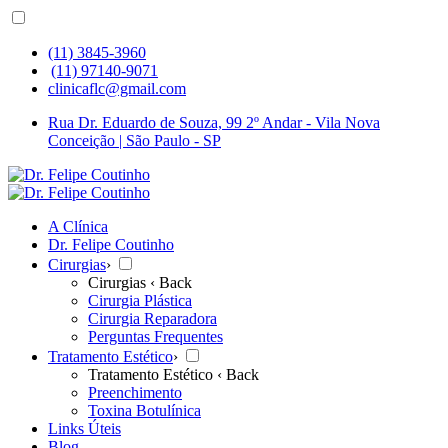
(11) 3845-3960
(11) 97140-9071
clinicaflc@gmail.com
Rua Dr. Eduardo de Souza, 99 2º Andar - Vila Nova
Conceição | São Paulo - SP
A Clínica
Dr. Felipe Coutinho
Cirurgias
›
Cirurgias
‹ Back
Cirurgia Plástica
Cirurgia Reparadora
Perguntas Frequentes
Tratamento Estético
›
Tratamento Estético
‹ Back
Preenchimento
Toxina Botulínica
Links Úteis
Blog