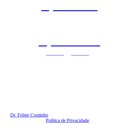
(11) 3845-3960
(11) 97140-9071
clinicaflc@gmail.com
São Paulo - SP | Vila Nova Conceição
Rua Dr. Eduardo de Souza, 99 | 2º Andar
Horário de funcionamento: Segunda à Sexta-feira das 8h às 20h
Redes Sociais
Dr. Felipe Coutinho
@ 2020. Todos os Direitos Reservados.
Política de Privacidade
By
Amidia
.