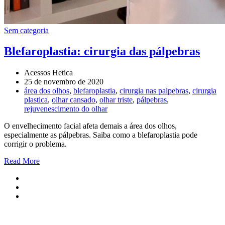
Sem categoria
Blefaroplastia: cirurgia das pálpebras
Acessos Hetica
25 de novembro de 2020
área dos olhos
,
blefaroplastia
,
cirurgia nas palpebras
,
cirurgia
plastica
,
olhar cansado
,
olhar triste
,
pálpebras
,
rejuvenescimento do olhar
O envelhecimento facial afeta demais a área dos olhos,
especialmente as pálpebras. Saiba como a blefaroplastia pode
corrigir o problema.
Read More
Agende uma consulta