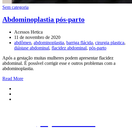
Sem categoria
Abdominoplastia pós-parto
Acessos Hetica
11 de novembro de 2020
abdômen
,
abdominoplastia
,
barriga flácida
,
cirurgia plastica
,
diástase abdominal
,
flacidez abdominal
,
pós-parto
Após a gestação muitas mulheres podem apresentar flacidez
abdominal. É possível corrigir esse e outros problemas com a
abdominoplastia.
Read More
Agende uma consulta
(11) 3845-3960