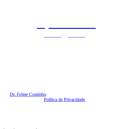
(11) 97140-9071
clinicaflc@gmail.com
São Paulo - SP | Vila Nova Conceição
Rua Dr. Eduardo de Souza, 99 | 2º Andar
Horário de funcionamento: Segunda à Sexta-feira das 8h às 20h
Redes Sociais
Dr. Felipe Coutinho
@ 2020. Todos os Direitos Reservados.
Política de Privacidade
By
Amidia
.