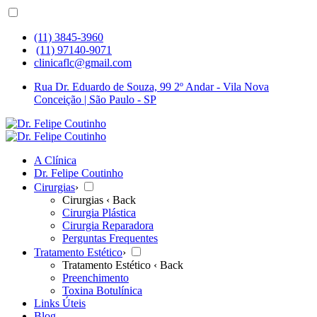
(11) 3845-3960
(11) 97140-9071
clinicaflc@gmail.com
Rua Dr. Eduardo de Souza, 99 2º Andar - Vila Nova
Conceição | São Paulo - SP
A Clínica
Dr. Felipe Coutinho
Cirurgias
›
Cirurgias
‹ Back
Cirurgia Plástica
Cirurgia Reparadora
Perguntas Frequentes
Tratamento Estético
›
Tratamento Estético
‹ Back
Preenchimento
Toxina Botulínica
Links Úteis
Blog