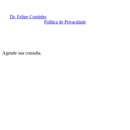
Dr. Felipe Coutinho
@ 2020. Todos os Direitos Reservados.
Política de Privacidade
By
Amidia
.
Agende sua consulta.