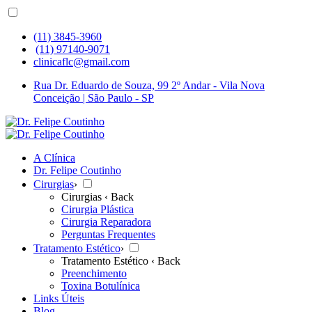
(11) 3845-3960
(11) 97140-9071
clinicaflc@gmail.com
Rua Dr. Eduardo de Souza, 99 2º Andar - Vila Nova
Conceição | São Paulo - SP
A Clínica
Dr. Felipe Coutinho
Cirurgias
›
Cirurgias
‹ Back
Cirurgia Plástica
Cirurgia Reparadora
Perguntas Frequentes
Tratamento Estético
›
Tratamento Estético
‹ Back
Preenchimento
Toxina Botulínica
Links Úteis
Blog