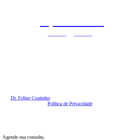
(11) 97140-9071
clinicaflc@gmail.com
São Paulo - SP | Vila Nova Conceição
Rua Dr. Eduardo de Souza, 99 | 2º Andar
Horário de funcionamento: Segunda à Sexta-feira das 8h às 20h
Redes Sociais
Dr. Felipe Coutinho
@ 2020. Todos os Direitos Reservados.
Política de Privacidade
By
Amidia
.
Agende sua consulta.