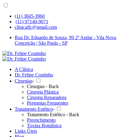
(11) 3845-3960
(11) 97140-9071
clinicaflc@gmail.com
Rua Dr. Eduardo de Souza, 99 2º Andar - Vila Nova
Conceição | São Paulo - SP
A Clínica
Dr. Felipe Coutinho
Cirurgias
›
Cirurgias
‹ Back
Cirurgia Plástica
Cirurgia Reparadora
Perguntas Frequentes
Tratamento Estético
›
Tratamento Estético
‹ Back
Preenchimento
Toxina Botulínica
Links Úteis
Blog