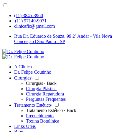
(11) 3845-3960
(11) 97140-9071
clinicaflc@gmail.com
Rua Dr. Eduardo de Souza, 99 2º Andar - Vila Nova
Conceição | São Paulo - SP
A Clínica
Dr. Felipe Coutinho
Cirurgias
›
Cirurgias
‹ Back
Cirurgia Plástica
Cirurgia Reparadora
Perguntas Frequentes
Tratamento Estético
›
Tratamento Estético
‹ Back
Preenchimento
Toxina Botulínica
Links Úteis
Blog