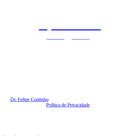
(11) 97140-9071
clinicaflc@gmail.com
São Paulo - SP | Vila Nova Conceição
Rua Dr. Eduardo de Souza, 99 | 2º Andar
Horário de funcionamento: Segunda à Sexta-feira das 8h às 20h
Redes Sociais
Dr. Felipe Coutinho
@ 2020. Todos os Direitos Reservados.
Política de Privacidade
By
Amidia
.