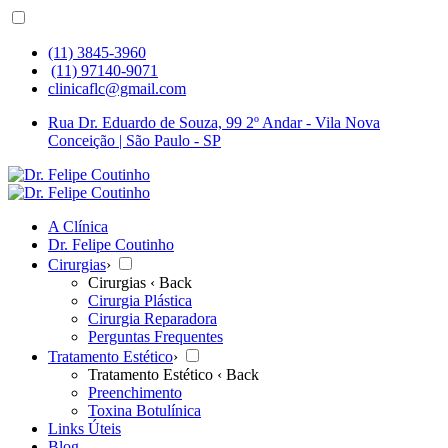
(11) 3845-3960
(11) 97140-9071
clinicaflc@gmail.com
Rua Dr. Eduardo de Souza, 99 2º Andar - Vila Nova
Conceição | São Paulo - SP
A Clínica
Dr. Felipe Coutinho
Cirurgias
›
Cirurgias
‹ Back
Cirurgia Plástica
Cirurgia Reparadora
Perguntas Frequentes
Tratamento Estético
›
Tratamento Estético
‹ Back
Preenchimento
Toxina Botulínica
Links Úteis
Blog